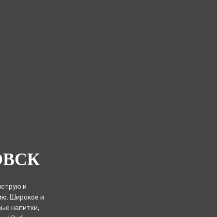
ОВСК
ыструю и
ю. Широкое и
ые напитки,