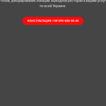
толов, декорирование локации. Выездной ресторан к вашим услу
по всей Украине.
КОНСУЛЬТАЦИЯ +38-095-650-00-44