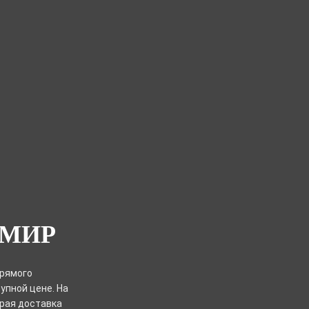
ОМИР
прямого
упной цене. На
трая доставка