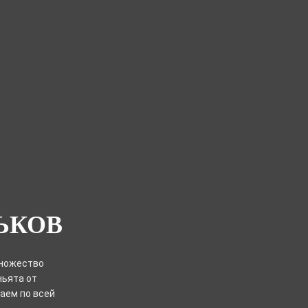
ЬКОВ
Множество
ньята от
таем по всей