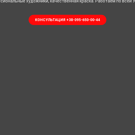
сиональные художники, качественная краска. Работаем по всей У
КОНСУЛЬТАЦИЯ +38-095-650-00-44