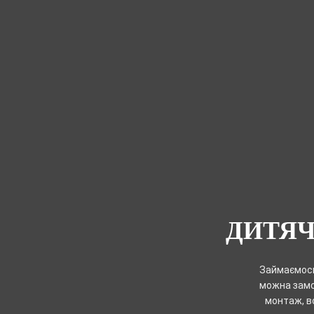
ДИТЯЧ
Займаємось
можна замов
монтаж, в