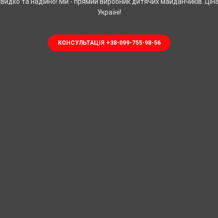
идко та надійно! Ми - прямий виробник дитячих майданчиків. Цін
Україні!
КОНСУЛЬТАЦІЯ +38-099-755-98-56