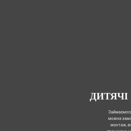
ДИТЯЧІ
Займаємось
можна замов
монтаж, в