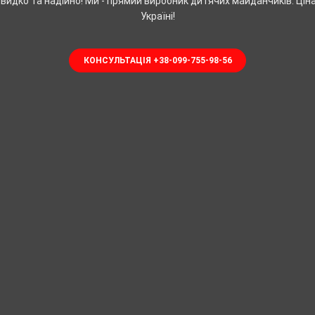
идко та надійно! Ми - прямий виробник дитячих майданчиків. Цін
Україні!
КОНСУЛЬТАЦІЯ +38-099-755-98-56